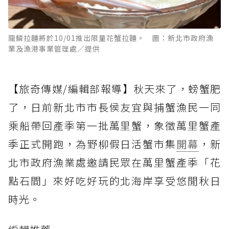
龍鱗拉麵將於10/01推出限量花蟹拉麵。 圖：新北市政府漁
業及漁港事業管理處／提供
【旅奇傳媒/編輯部報導】秋天來了，螃蟹肥
了，日前新北市市長侯友宜與捕蟹漁民一同
乘船帶回產季第一批萬里蟹，象徵萬里蟹產
季正式開跑，為野柳假日活蟹市集
開幕
，新
北市政府漁業處邀請民眾在萬里蟹產季「花
點石間」來好吃好玩的北海岸享受悠閒秋日
時光。