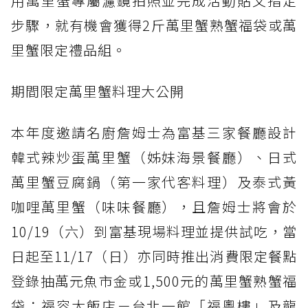
用萬里蟹專屬濾鏡拍照並完成活動貼文指定
步驟，就有機會獲得2斤萬里蟹熟蟹福袋或萬
里蟹限定禮品組。
期間限定萬里蟹料理大公開
本年度邀請名廚詹姆士為富基三家餐廳設計
韓式辣炒蛋萬里蟹（姊妹海景餐廳）、日式
萬里蟹豆腐鍋（第一家代客料理）及泰式黃
咖哩萬里蟹（味味餐廳），且詹姆士將會於
10/19（六）到富基現場料理並提供試吃，當
日起至11/17（日）亦同時推出消費限定餐點
登錄抽萬元魚市金或1,500元的萬里蟹熟蟹福
袋；福容大飯店－台北一館「福粵樓」及龍