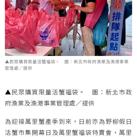
▲民眾購買限量活蟹福袋。 圖：新北市政府漁業及漁港事業
管理處／提供
▲民眾購買限量活蟹福袋。 圖：新北市政
府漁業及漁港事業管理處／提供
為迎接萬里蟹產季到來，日前亦為野柳假日
活蟹市集開幕日及萬里蟹福袋特賣會，萬里