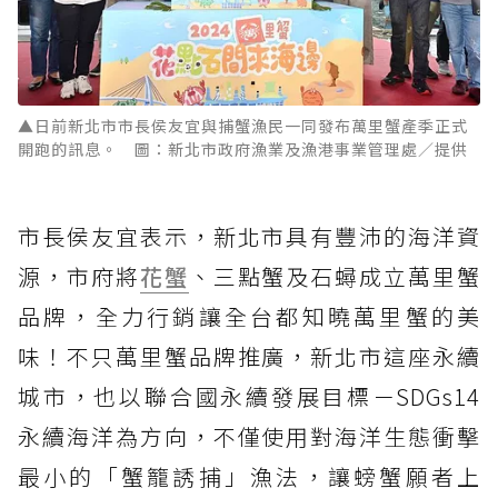
▲日前新北市市長侯友宜與捕蟹漁民一同發布萬里蟹產季正式
開跑的訊息。 圖：新北市政府漁業及漁港事業管理處／提供
市長侯友宜表示，新北市具有豐沛的海洋資
源，市府將
花蟹
、三點蟹及石蟳成立萬里蟹
品牌，全力行銷讓全台都知曉萬里蟹的美
味！不只萬里蟹品牌推廣，新北市這座永續
城市，也以聯合國永續發展目標－SDGs14
永續海洋為方向，不僅使用對海洋生態衝擊
最小的「蟹籠誘捕」漁法，讓螃蟹願者上