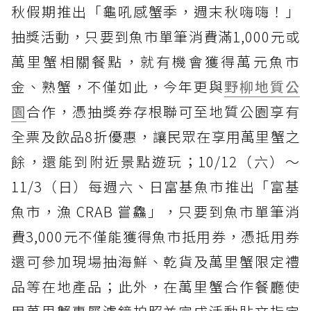
秋假期推出「龜吼感蟹季，週末秋嗨嗨！」
抽獎活動，只要到魚市單筆消費滿1,000元或
萬里蟹相關餐點，就有機會獲得萬元魚市
金、熟蟹，不僅如此，今年更與
野柳地質公
園
合作，憑抽獎券存根聯可至地質公園享有
全票及飲品8折優惠，讓民眾在享用萬里蟹之
餘，還能到附近景點遊玩；10/12（六）～
11/3（日）每週六、日富基魚市推出「富基
魚市，漁 CRAB 嘗鱻」，只要到魚市單筆消
費3,000元不僅能獲得魚市抵用券，憑抵用券
還可參加現場抽海鮮、乾貨及萬里蟹限定禮
品等在地產品；此外，在萬里蟹合作餐廳使