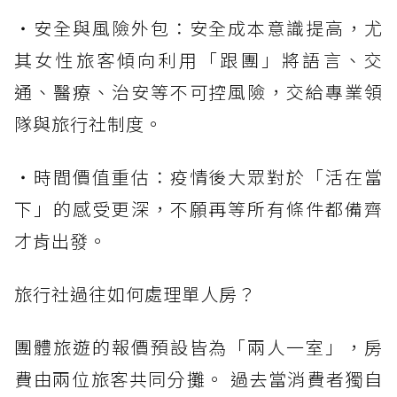
・安全與風險外包：安全成本意識提高，尤
其女性旅客傾向利用「跟團」將語言、交
通、醫療、治安等不可控風險，交給專業領
隊與旅行社制度。
・時間價值重估：疫情後大眾對於「活在當
下」的感受更深，不願再等所有條件都備齊
才肯出發。
旅行社過往如何處理單人房？
團體旅遊的報價預設皆為「兩人一室」，房
費由兩位旅客共同分攤。 過去當消費者獨自