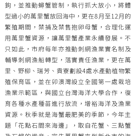
鉤，並推動蟳蟹管制，執行抓大放小，將體
型過小的萬里蟹放回海中，更在8月至12月的
繁殖期間，禁捕及禁售抱卵母蟹，合理化運
用萬里蟹資源，讓萬里蟹產業永續發展。不
只如此，市府每年亦推動刺網漁業實名制及
輔導刺網漁船轉型，落實責任漁業，更在萬
里、野柳、瑞芳、貢寮劃設4處水產動植物繁
殖保育區，並在卯澳灣設立全國第一處栽培
漁業示範區，與國立台灣海洋大學合作，復
育各種水產種苗進行放流，增裕海洋及漁業
資源。秋季就是海蟹最肥美的季節，今年主
題「花點石間來海邊」，取自花蟹、三點蟹