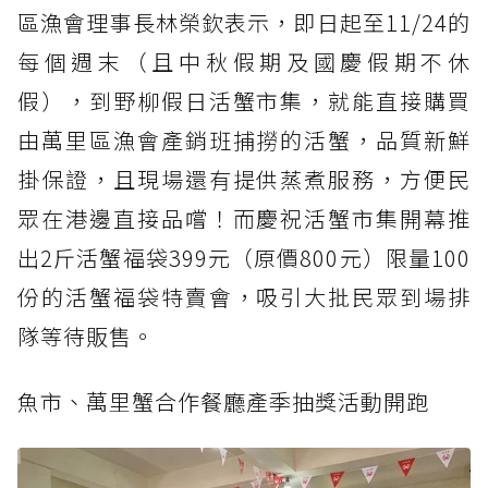
區漁會理事長林榮欽表示，即日起至11/24的
每個週末（且中秋假期及國慶假期不休
假），到野柳假日活蟹市集，就能直接購買
由萬里區漁會產銷班捕撈的活蟹，品質新鮮
掛保證，且現場還有提供蒸煮服務，方便民
眾在港邊直接品嚐！而慶祝活蟹市集開幕推
出2斤活蟹福袋399元（原價800元）限量100
份的活蟹福袋特賣會，吸引大批民眾到場排
隊等待販售。
魚市、萬里蟹合作餐廳產季抽獎活動開跑