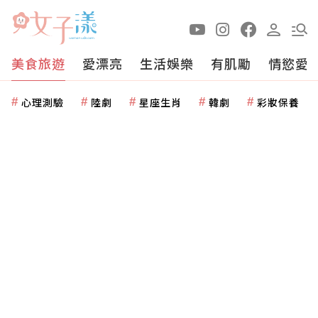
美食旅遊
愛漂亮
生活娛樂
有肌勵
情慾愛
心理測驗
陸劇
星座生肖
韓劇
彩妝保養