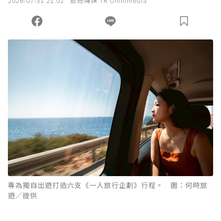
2026-07-31 21:02
旅奇傳媒 TR Omnimedia
您當前剩餘 U 利點數：
0
點；前往
購買點數
專為獨自出遊打造六支《一人旅行企劃》行程。 圖：何時旅
遊／提供