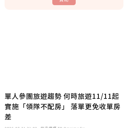
贊助說明
為了鼓勵作者持續創作更好的內容，會員可以
使用「贊助」功能實質回饋給喜愛的作者。可
將您認為適合的點數贈送給作者，一旦使用贊
助點數即不得撤銷，單筆贊助最低點數為30
點，最高點數沒有上限。
U 利點數 1 點 = NTD 1 元。
單人參團旅遊趨勢 何時旅遊11/11起
實施「領隊不配房」 落單更免收單房
確認送出
差
我已詳閱贊助說明，且同意站方的使用條款。