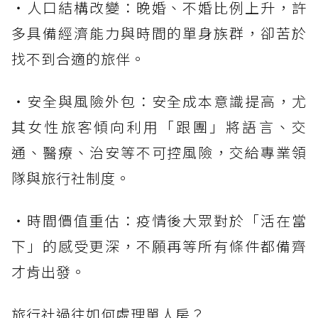
・人口結構改變：晚婚、不婚比例上升，許
多具備經濟能力與時間的單身族群，卻苦於
找不到合適的旅伴。
・安全與風險外包：安全成本意識提高，尤
其女性旅客傾向利用「跟團」將語言、交
通、醫療、治安等不可控風險，交給專業領
隊與旅行社制度。
・時間價值重估：疫情後大眾對於「活在當
下」的感受更深，不願再等所有條件都備齊
才肯出發。
旅行社過往如何處理單人房？