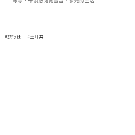
報導，帶領您閱覽豐富、多元的生活！
#旅行社
#土耳其