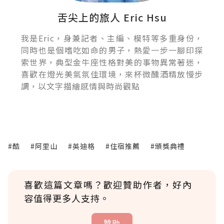
舌尖上的旅人 Eric Hsu
我是Eric，身兼記者、主編、模特等多重身份，
同時也是個嗜吃如命的男子，熱愛一步一腳印探
索世界，典型金牛座性格對美的事物異常著迷，
喜歡在燈光美氣氛佳環境，來杯微醺酒精放慢步
調，以文字描繪感情與時尚觀點
#酷
#阿里山
#英迪格
#住宿推薦
#頒獎典禮
喜歡這篇文章嗎？歡迎贊助作者，好內
容值得更多人支持。
贊助