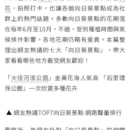
花
、拍照打卡，也讓各個向日葵景點成為社
群上的熱門話題。多數向日葵景點的花期落
在每年6月至10月，不過，受到種植時間與氣
候條件影響，各地花期仍略有差異。本篇整
理出網友熱議的七大「向日葵景點」，帶大
家看看哪些地方最受網友歡迎！
「
大佳河濱公園
」金黃花海人氣高 「后里環
保公園」一次欣賞多種花卉
▲ 網友熱議TOP7向日葵景點 網路聲量排行
觀察近一年網友針對「向日葵景點」的相關