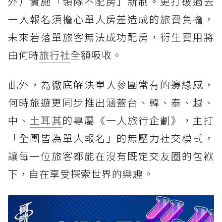
外）實施「領隊不配房」新制。更打破過去
一人報名須擔心單人房差造成的旅費負擔，
未來若落單旅客無法成功配房，衍生費用將
由何時
旅行社
全額吸收。
此外，為徹底解決單人參團常有的邊緣感，
何時旅遊更同步推出涵蓋台、韓、泰、越、
中、
土耳其
的專屬《一人旅行企劃》，主打
「全團皆為單人報名」的無壓力社交模式，
讓每一位旅客都能在沒有既定交友圈的包袱
下，自在享受探索世界的樂趣。