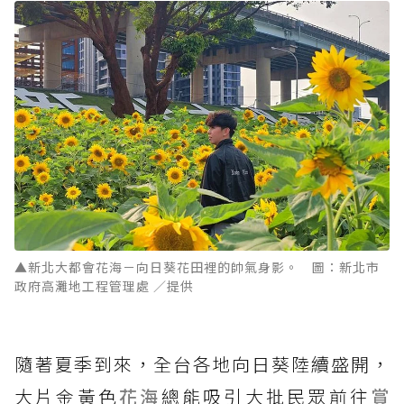
▲新北大都會花海－向日葵花田裡的帥氣身影。 圖：新北市
政府高灘地工程管理處 ／提供
隨著夏季到來，全台各地向日葵陸續盛開，
大片金黃色
花海
總能吸引大批民眾前往
賞