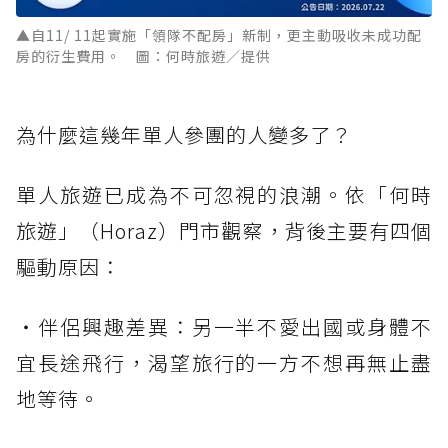
▲自11/ 11起實施「領隊不配房」新制，更主動吸收未成功配
房的衍生費用。 圖：何時旅遊／提供
為什麼這幾年單人參團的人變多了？
單人旅遊已成為不可忽視的浪潮。依「何時
旅遊」（Horaz）門市觀察，背後主要有四個
驅動原因：
・伴侶興趣差異：另一半不愛出國或身體不
宜長途飛行，渴望旅行的一方不想再無止盡
地等待。