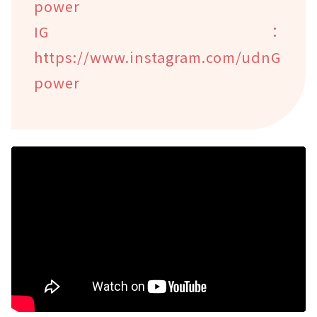
power
IG：
https://www.instagram.com/udnG
power