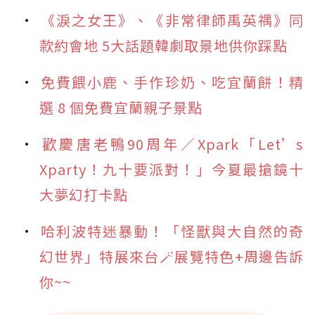
《淚之女王》、《非常律師禹英禑》同
款約會地 5大話題韓劇取景地供你踩點
免費餵小鹿、手作珍奶、吃宜蘭餅！精
選 8 個免費宜蘭親子景點
歡慶唐老鴨90周年／Xpark「Let’s
Xparty！九十要派對！」今夏最搶鏡十
大夢幻打卡點
哈利波特迷暴動！「怪獸與大自然的奇
幻世界」特展來台🪄展覽特色+周邊告訴
你~~