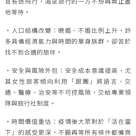
宜長途飛行，渴望旅行的一方不想再無止盡
地等待。
・人口結構改變：晚婚、不婚比例上升，許
多具備經濟能力與時間的單身族群，卻苦於
找不到合適的旅伴。
・安全與風險外包：安全成本意識提高，尤
其女性旅客傾向利用「跟團」將語言、交
通、醫療、治安等不可控風險，交給專業領
隊與旅行社制度。
・時間價值重估：疫情後大眾對於「活在當
下」的感受更深，不願再等所有條件都備齊