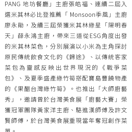
PANG 地坊餐廳」主廚張皓福、連續二屆入
選米其林必比登推薦「 Monsoon季風」主廚
廖永勛，及續三屆榮獲米其林綠星「陽明春
天」薛永鴻主廚，帶來三道從ESG角度出發
的米其林菜色，分別展演以小米為主角探討
原民傳統飲食文化的《歸途》、以傳統客家
菜包為靈感反映出世界現況的《戰爭菜
包》、及夏季盛產綠竹筍搭配寶島豐饒物產
的《果醋台灣綠竹筍》。也推出「大師廚藝
秀」，邀請曾於台灣美食展「廚藝大賽」榮
獲冠軍團隊黃家洋主廚、駱進漢師傅及許文
賢師傅，於台灣美食展重現當年奪冠創作菜
單。