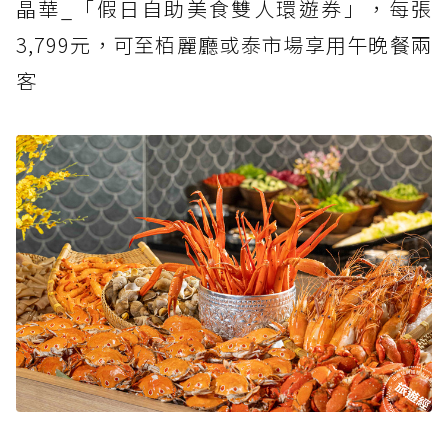
晶華_「假日自助美食雙人環遊券」，每張
3,799元，可至栢麗廳或泰市場享用午晚餐兩
客