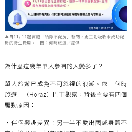
▲自11/ 11起實施「領隊不配房」新制，更主動吸收未成功配
房的衍生費用。 圖：何時旅遊／提供
為什麼這幾年單人參團的人變多了？
單人旅遊已成為不可忽視的浪潮。依「何時
旅遊」（Horaz）門市觀察，背後主要有四個
驅動原因：
・伴侶興趣差異：另一半不愛出國或身體不