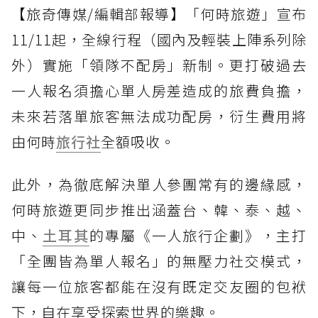
【旅奇傳媒/編輯部報導】「何時旅遊」宣布
11/11起，全線行程（國內及輕裝上陣系列除
外）實施「領隊不配房」新制。更打破過去
一人報名須擔心單人房差造成的旅費負擔，
未來若落單旅客無法成功配房，衍生費用將
由何時
旅行社
全額吸收。
此外，為徹底解決單人參團常有的邊緣感，
何時旅遊更同步推出涵蓋台、韓、泰、越、
中、
土耳其
的專屬《一人旅行企劃》，主打
「全團皆為單人報名」的無壓力社交模式，
讓每一位旅客都能在沒有既定交友圈的包袱
下，自在享受探索世界的樂趣。