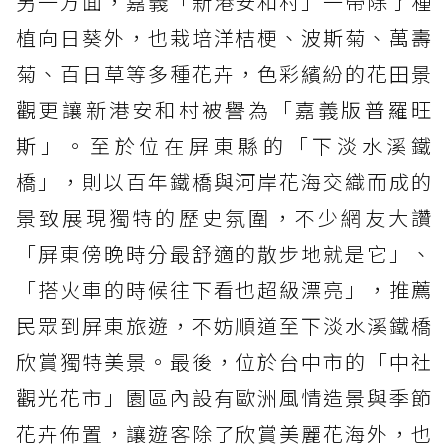
另一方面，嘉義「新港安和村」一帶除了種
植向日葵外，也栽培洋桔梗、波斯菊、萬壽
菊、百日草等多種花卉，色彩繽紛的花田景
觀更讓新港安和村被譽為「嘉義版普羅旺
斯」。至於位在屏東縣的「下淡水溪鐵
橋」，則以百年鐵橋與河岸花海交織而成的
景致展現獨特的歷史氛圍，不少網友大讚
「屏東傍晚時分最舒適的散步地就是它」、
「搭火車的時候往下看也超級漂亮」，推薦
民眾到屏東旅遊，不妨順道至下淡水溪鐵橋
欣賞獨特美景。最後，位於台中市的「中社
觀光花市」園區內設有歐洲風情造景與季節
花卉佈置，讓遊客除了欣賞美麗花海外，也