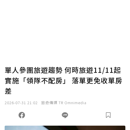
為了鼓勵作者持續創作更好的內容，會員可以
使用「贊助」功能實質回饋給喜愛的作者。可
將您認為適合的點數贈送給作者，一旦使用贊
助點數即不得撤銷，單筆贊助最低點數為30
點，最高點數沒有上限。
U 利點數 1 點 = NTD 1 元。
單人參團旅遊趨勢 何時旅遊11/11起
實施「領隊不配房」 落單更免收單房
確認送出
差
我已詳閱贊助說明，且同意站方的使用條款。
2026-07-31 21:02
旅奇傳媒 TR Omnimedia
您當前剩餘 U 利點數：
0
點；前往
購買點數