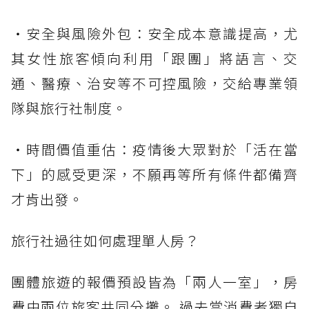
・安全與風險外包：安全成本意識提高，尤
其女性旅客傾向利用「跟團」將語言、交
通、醫療、治安等不可控風險，交給專業領
隊與旅行社制度。
・時間價值重估：疫情後大眾對於「活在當
下」的感受更深，不願再等所有條件都備齊
才肯出發。
旅行社過往如何處理單人房？
團體旅遊的報價預設皆為「兩人一室」，房
費由兩位旅客共同分攤。 過去當消費者獨自