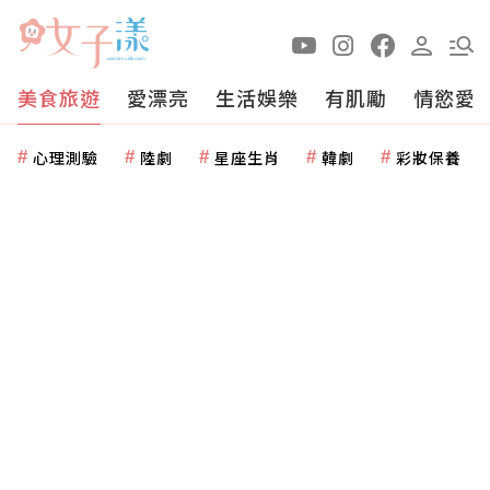
美食旅遊
愛漂亮
生活娛樂
有肌勵
情慾愛
心理測驗
陸劇
星座生肖
韓劇
彩妝保養