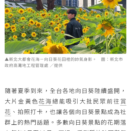
▲新北大都會花海－向日葵花田裡的帥氣身影。 圖：新北市
政府高灘地工程管理處 ／提供
隨著夏季到來，全台各地向日葵陸續盛開，
大片金黃色
花海
總能吸引大批民眾前往
賞
花
、拍照打卡，也讓各個向日葵景點成為社
群上的熱門話題。多數向日葵景點的花期落