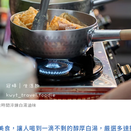
侯時間淬鍊白湯滷味
美食，讓人喝到一滴不剩的醇厚白湯，嚴選多達接