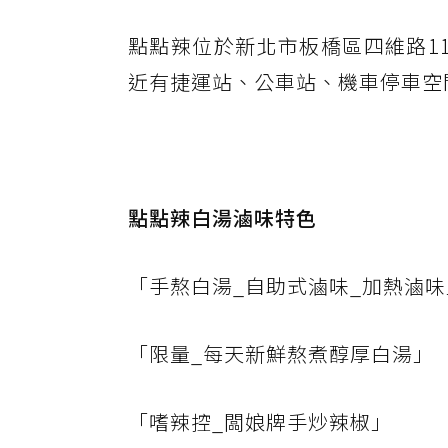
點點辣位於新北市板橋區四維路1
近有捷運站、公車站、機車停車空
點點辣白湯滷味特色
「手熬白湯_自助式滷味_加熱滷味
「限量_每天新鮮熬煮醇厚白湯」
「嗜辣控_闆娘牌手炒辣椒」