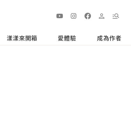
漾漾來開箱
愛體驗
成為作者