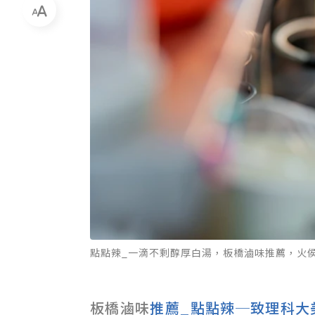
點點辣_一滴不剩醇厚白湯，板橋滷味推薦，火
板橋
滷味
推薦_點點辣─致理科大