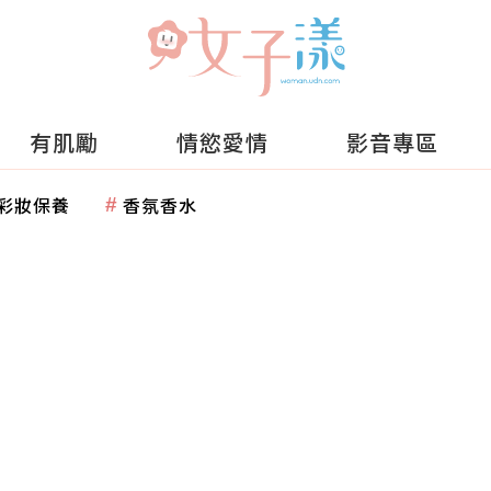
有肌勵
情慾愛情
影音專區
彩妝保養
香氛香水