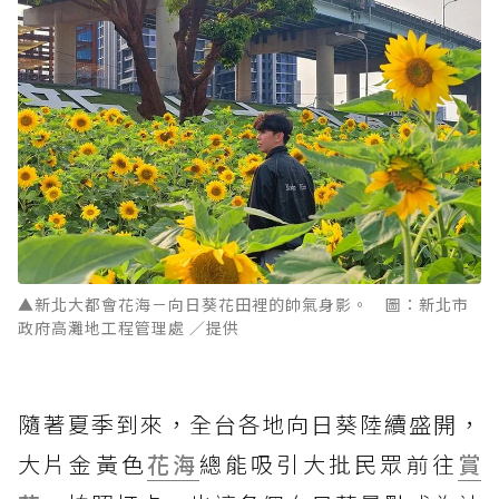
▲新北大都會花海－向日葵花田裡的帥氣身影。 圖：新北市
政府高灘地工程管理處 ／提供
隨著夏季到來，全台各地向日葵陸續盛開，
大片金黃色
花海
總能吸引大批民眾前往
賞