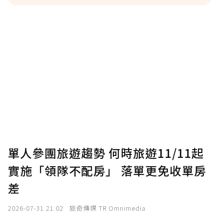
贊助說明
為了鼓勵作者持續創作更好的內容，會員可以
使用「贊助」功能實質回饋給喜愛的作者。可
將您認為適合的點數贈送給作者，一旦使用贊
助點數即不得撤銷，單筆贊助最低點數為30
點，最高點數沒有上限。
U 利點數 1 點 = NTD 1 元。
單人參團旅遊趨勢 何時旅遊11/11起
實施「領隊不配房」 落單更免收單房
確認送出
差
我已詳閱贊助說明，且同意站方的使用條款。
2026-07-31 21:02
旅奇傳媒 TR Omnimedia