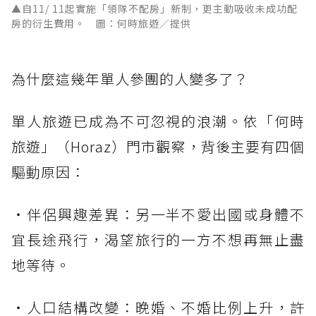
▲自11/ 11起實施「領隊不配房」新制，更主動吸收未成功配
房的衍生費用。 圖：何時旅遊／提供
為什麼這幾年單人參團的人變多了？
單人旅遊已成為不可忽視的浪潮。依「何時
旅遊」（Horaz）門市觀察，背後主要有四個
驅動原因：
・伴侶興趣差異：另一半不愛出國或身體不
宜長途飛行，渴望旅行的一方不想再無止盡
地等待。
・人口結構改變：晚婚、不婚比例上升，許