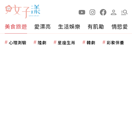
美食旅遊
愛漂亮
生活娛樂
有肌勵
情慾愛
心理測驗
陸劇
星座生肖
韓劇
彩妝保養