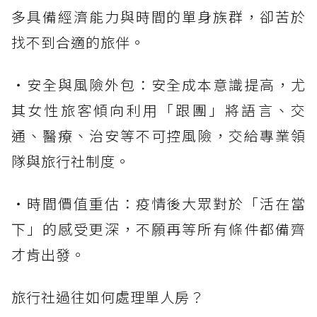
多具備經濟能力與時間的單身族群，卻苦於
找不到合適的旅伴。
・安全與風險外包：安全成本意識提高，尤
其女性旅客傾向利用「跟團」將語言、交
通、醫療、治安等不可控風險，交給專業領
隊與旅行社制度。
・時間價值重估：疫情後大眾對於「活在當
下」的感受更深，不願再等所有條件都備齊
才肯出發。
旅行社過往如何處理單人房？