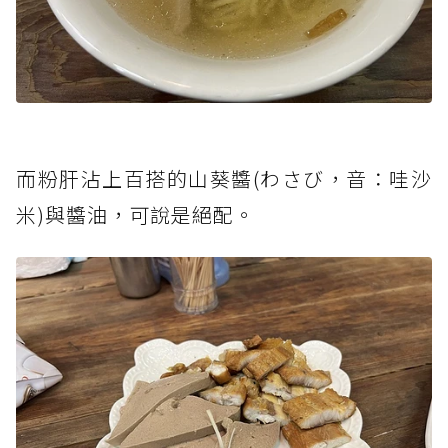
而粉肝沾上百搭的山葵醬(わさび，音：哇沙
米)與醬油，可說是絕配。