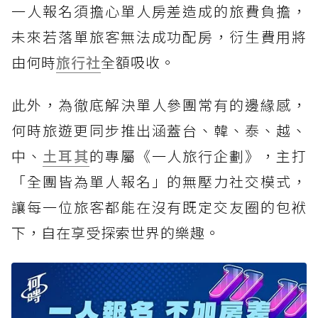
一人報名須擔心單人房差造成的旅費負擔，
未來若落單旅客無法成功配房，衍生費用將
由何時
旅行社
全額吸收。
此外，為徹底解決單人參團常有的邊緣感，
何時旅遊更同步推出涵蓋台、韓、泰、越、
中、
土耳其
的專屬《一人旅行企劃》，主打
「全團皆為單人報名」的無壓力社交模式，
讓每一位旅客都能在沒有既定交友圈的包袱
下，自在享受探索世界的樂趣。