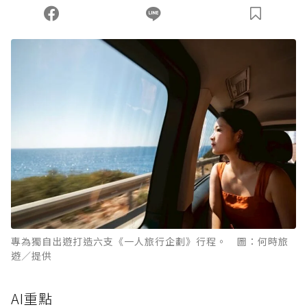
您當前剩餘 U 利點數：
0
點；前往
購買點數
專為獨自出遊打造六支《一人旅行企劃》行程。 圖：何時旅
遊／提供
AI重點