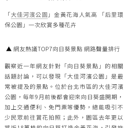
「
大佳河濱公園
」金黃花海人氣高 「后里環
保公園」一次欣賞多種花卉
▲ 網友熱議TOP7向日葵景點 網路聲量排行
觀察近一年網友針對「向日葵景點」的相關
話題討論，可以發現「大佳河濱公園」是最
常被提及的景點。位於台北市區的大佳河濱
公園，每年9月前後都會迎來向日葵盛開期，
加上交通便利、免門票等優勢，總能吸引不
少民眾前往賞花拍照；此外，園區去年更以
將近18萬株的向日葵打造金黃花海，引發許