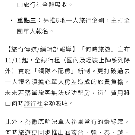
由旅行社全額吸收。
重點三：
另推6地一人旅行企劃，主打全
團單人報名。
【旅奇傳媒/編輯部報導】「何時旅遊」宣布
11/11起，全線行程（國內及輕裝上陣系列除
外）實施「領隊不配房」新制。更打破過去
一人報名須擔心單人房差造成的旅費負擔，
未來若落單旅客無法成功配房，衍生費用將
由何時
旅行社
全額吸收。
此外，為徹底解決單人參團常有的邊緣感，
何時旅遊更同步推出涵蓋台、韓、泰、越、