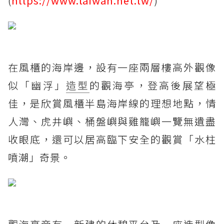
(
https://www.taiwan.net.tw/
)
在風櫃的海岸邊，設有一座兩層樓高外觀像
似「幽浮」
造型
的觀海亭，登高後展望極
佳，是欣賞風櫃半島海岸線的理想地點，情
人灣、虎井嶼、桶盤嶼與雞籠嶼一覽無遺盡
收眼底，還可以居高臨下安全的觀賞「水柱
噴潮」奇景。