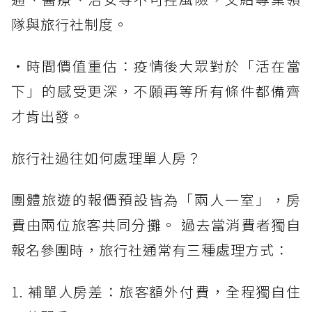
隊與旅行社制度。
・時間價值重估：疫情後大眾對於「活在當
下」的感受更深，不願再等所有條件都備齊
才肯出發。
旅行社過往如何處理單人房？
團體旅遊的報價預設皆為「兩人一室」，房
費由兩位旅客共同分攤。 過去當消費者獨自
報名參團時，旅行社通常有三種處理方式：
1. 補單人房差：旅客額外付費，全程獨自住