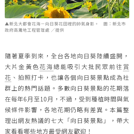
▲新北大都會花海－向日葵花田裡的帥氣身影。 圖：新北市
政府高灘地工程管理處 ／提供
隨著夏季到來，全台各地向日葵陸續盛開，
大片金黃色
花海
總能吸引大批民眾前往
賞
花
、拍照打卡，也讓各個向日葵景點成為社
群上的熱門話題。多數向日葵景點的花期落
在每年6月至10月，不過，受到種植時間與氣
候條件影響，各地花期仍略有差異。本篇整
理出網友熱議的七大「向日葵景點」，帶大
家看看哪些地方最受網友歡迎！