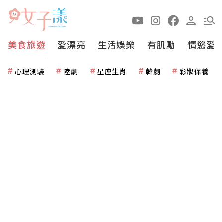
美食旅遊
愛漂亮
生活娛樂
有肌勵
情慾愛
心理測驗
陸劇
星座生肖
韓劇
彩妝保養