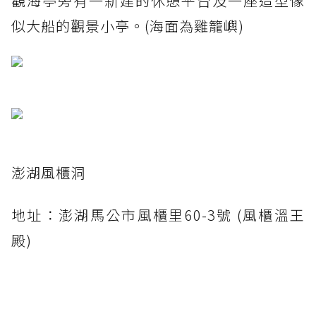
觀海亭旁有一新建的休憩平台及一座造型像
似大船的觀景小亭。(海面為雞籠嶼)
澎湖風櫃洞
地址：澎湖馬公市風櫃里60-3號 (風櫃溫王
殿)