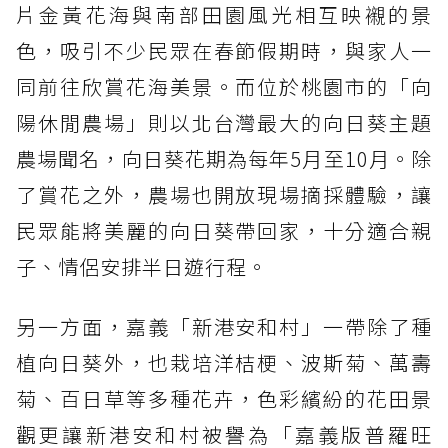
片金黃花海與南部田園風光相互映襯的景
色，吸引不少民眾在春節假期時，與家人一
同前往欣賞花海美景。而位於桃園市的「向
陽休閒農場」則以北台灣最大的向日葵主題
農場聞名，向日葵花期為每年5月至10月。除
了賞花之外，農場也開放現場摘採體驗，讓
民眾能將美麗的向日葵帶回家，十分適合親
子、情侶安排半日遊行程。
另一方面，嘉義「新港安和村」一帶除了種
植向日葵外，也栽培洋桔梗、波斯菊、萬壽
菊、百日草等多種花卉，色彩繽紛的花田景
觀更讓新港安和村被譽為「嘉義版普羅旺