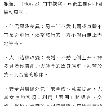
旅遊」（Horaz）門市觀察，背後主要有四個
驅動原因：
・伴侶興趣差異：另一半不愛出國或身體不
宜長途飛行，渴望旅行的一方不想再無止盡
地等待。
・人口結構改變：晚婚、不婚比例上升，許
多具備經濟能力與時間的單身族群，卻苦於
找不到合適的旅伴。
・安全與風險外包：安全成本意識提高，尤
其女性旅客傾向利用「跟團」將語言、交
通、醫療、治安等不可控風險，交給專業領