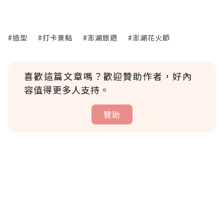
#造型
#打卡景點
#澎湖旅遊
#澎湖花火節
喜歡這篇文章嗎？歡迎贊助作者，好內
容值得更多人支持。
贊助
贊助說明
為了鼓勵作者持續創作更好的內容，會員可以
使用「贊助」功能實質回饋給喜愛的作者。可