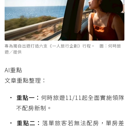
專為獨自出遊打造六支《一人旅行企劃》行程。 圖：何時旅
遊／提供
AI重點
文章重點整理：
重點一：
何時旅遊11/11起全面實施領隊
不配房新制。
重點二：
落單旅客若無法配房，單房差