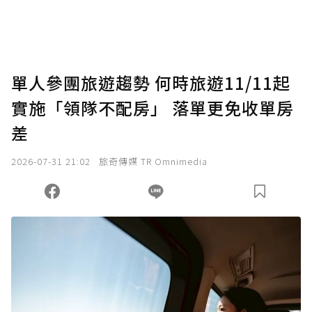
將您認為適合的點數贈送給作者，一旦使用贊
助點數即不得撤銷，單筆贊助最低點數為30
點，最高點數沒有上限。
U 利點數 1 點 = NTD 1 元。
單人參團旅遊趨勢 何時旅遊11/11起
實施「領隊不配房」 落單更免收單房
確認送出
差
我已詳閱贊助說明，且同意站方的使用條款。
2026-07-31 21:02
旅奇傳媒 TR Omnimedia
您當前剩餘 U 利點數：
0
點；前往
購買點數