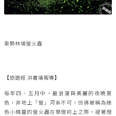
東勢林場螢火蟲
【旅遊經 洪書瑱報導】
每年四、五月中，最浪漫與美麗的夜晚景
色，非地上「螢」河系不可，彷彿被稱為綠
色小精靈的螢火蟲在華燈初上之際，提著燈