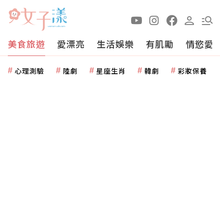
美食旅遊
愛漂亮
生活娛樂
有肌勵
情慾愛
心理測驗
陸劇
星座生肖
韓劇
彩妝保養