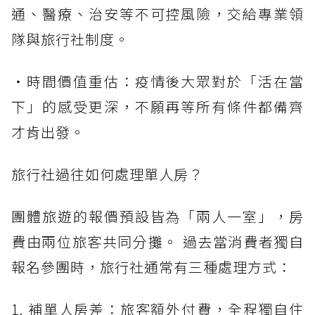
通、醫療、治安等不可控風險，交給專業領
隊與旅行社制度。
・時間價值重估：疫情後大眾對於「活在當
下」的感受更深，不願再等所有條件都備齊
才肯出發。
旅行社過往如何處理單人房？
團體旅遊的報價預設皆為「兩人一室」，房
費由兩位旅客共同分攤。 過去當消費者獨自
報名參團時，旅行社通常有三種處理方式：
1. 補單人房差：旅客額外付費，全程獨自住