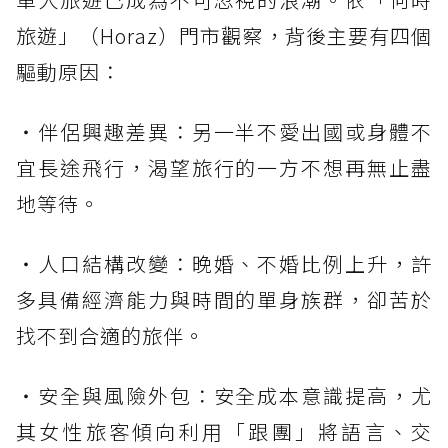
旅遊」（Horaz）門市觀察，背後主要有四個
驅動原因：
・伴侶興趣差異：另一半不愛出國或身體不
宜長途飛行，渴望旅行的一方不想再無止盡
地等待。
・人口結構改變：晚婚、不婚比例上升，許
多具備經濟能力與時間的單身族群，卻苦於
找不到合適的旅伴。
・安全與風險外包：安全成本意識提高，尤
其女性旅客傾向利用「跟團」將語言、交