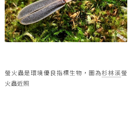
螢火蟲是環境優良指標生物，圖為
杉林溪
螢
火蟲近照