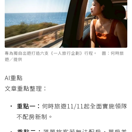
專為獨自出遊打造六支《一人旅行企劃》行程。 圖：何時旅
遊／提供
AI重點
文章重點整理：
重點一：
何時旅遊11/11起全面實施領隊
不配房新制。
重點二：
落單旅客若無法配房，單房差