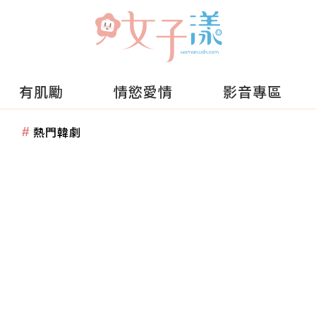
有肌勵
情慾愛情
影音專區
熱門韓劇