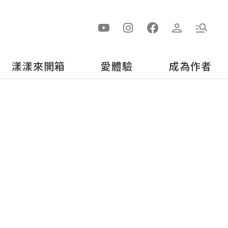
漾漾來開箱
愛體驗
成為作者