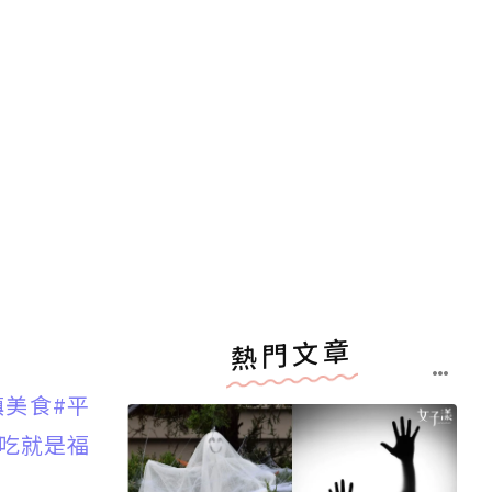
熱門文章
鎮美食
#平
能吃就是福