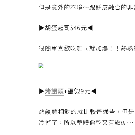
但是意外的不嗆～跟餅皮融合的非
▶胡蛋起司$46元◀
很簡單喜歡吃起司就加爆！！熱熱
▶
烤饅頭
+蛋$29元◀
烤饅頭相對的就比較普通些，但是
冷掉了，所以整體偏乾又有點硬～