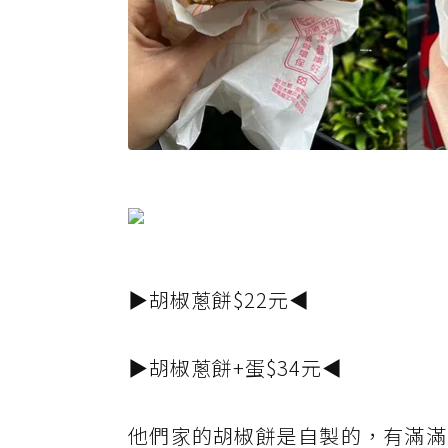
▶胡椒蔥餅$22元◀
▶胡椒蔥餅+蛋$34元◀
他們家的胡椒餅是自製的，有滿滿