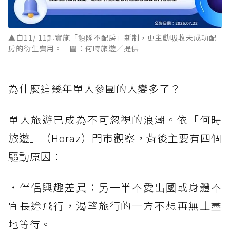
▲自11/ 11起實施「領隊不配房」新制，更主動吸收未成功配
房的衍生費用。 圖：何時旅遊／提供
為什麼這幾年單人參團的人變多了？
單人旅遊已成為不可忽視的浪潮。依「何時
旅遊」（Horaz）門市觀察，背後主要有四個
驅動原因：
・伴侶興趣差異：另一半不愛出國或身體不
宜長途飛行，渴望旅行的一方不想再無止盡
地等待。