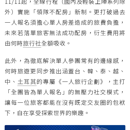
11/11起，全線行程（國內及輕裝上陣系列除
外）實施「領隊不配房」新制。更打破過去
一人報名須擔心單人房差造成的旅費負擔，
未來若落單旅客無法成功配房，衍生費用將
由何時
旅行社
全額吸收。
此外，為徹底解決單人參團常有的邊緣感，
何時旅遊更同步推出涵蓋台、韓、泰、越、
中、
土耳其
的專屬《一人旅行企劃》，主打
「全團皆為單人報名」的無壓力社交模式，
讓每一位旅客都能在沒有既定交友圈的包袱
下，自在享受探索世界的樂趣。