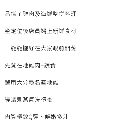
品嚐了雞肉及海鮮雙拼料理
坐定位後店員端上新鮮食材
一籠籠擺好在大家眼前開蒸
先蒸在地雞肉+蔬食
選用大分縣名產地雞
經溫泉蒸氣洗禮後
肉質極致Q彈、鮮嫩多汁