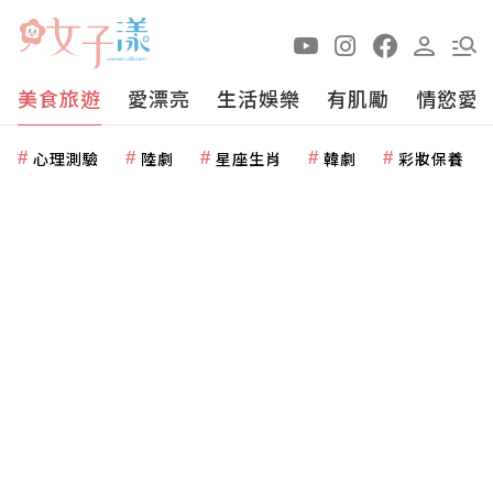
美食旅遊
愛漂亮
生活娛樂
有肌勵
情慾愛
心理測驗
陸劇
星座生肖
韓劇
彩妝保養