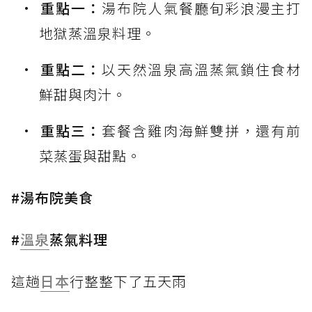
重點一：
湯布院人氣餐廳旬彩浪漫主打
地獄蒸溫泉料理。
重點二：
以天然溫泉高溫蒸氣鎖住食材
鮮甜與肉汁。
重點三：
套餐含雞肉海鮮雙拼，還有前
菜蒸蛋與甜點。
#湯布院美食
#
溫泉
蒸氣料理
這趟
日本
行整整下了五天雨