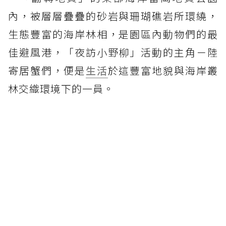
內，被層層疊疊的砂岩與珊瑚礁岩所環繞，
生態豐富的海岸林相，是園區內動物們的最
佳避風港，「夜訪小野柳」活動的主角－陸
寄居蟹們，便是
生活
於這豐富地貌與海岸叢
林交織環境下的一員。