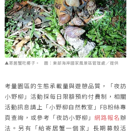
▲寄居蟹吃椰子。 圖：東部海岸國家風景區管理處／提供
考量園區的生態承載量與遊憩品質，「夜訪
小野柳」活動採每日限額預約付費制，相關
活動訊息請上「小野柳自然教室」FB粉絲專
頁查詢，或參考「夜訪小野柳」
網路報名
辦
法。另有「給寄居蟹一個家」長期募殼活