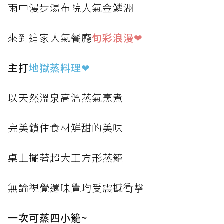
雨中漫步湯布院人氣金鱗湖
來到這家人氣餐廳
旬彩浪漫❤
主打
地獄蒸料理
❤
以天然溫泉高溫蒸氣烹煮
完美鎖住食材鮮甜的美味
桌上擺著超大正方形蒸籠
無論視覺還味覺均受震撼衝擊
一次可蒸四小籠~