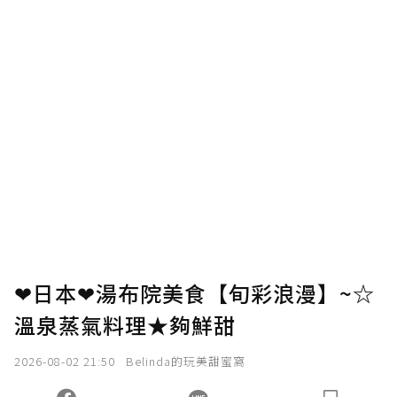
❤日本❤湯布院美食【旬彩浪漫】~☆
溫泉蒸氣料理★夠鮮甜
2026-08-02 21:50
Belinda的玩美甜蜜窩