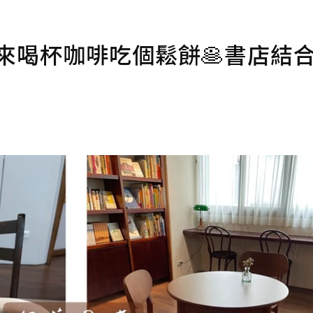
來喝杯咖啡吃個鬆餅🥞書店結