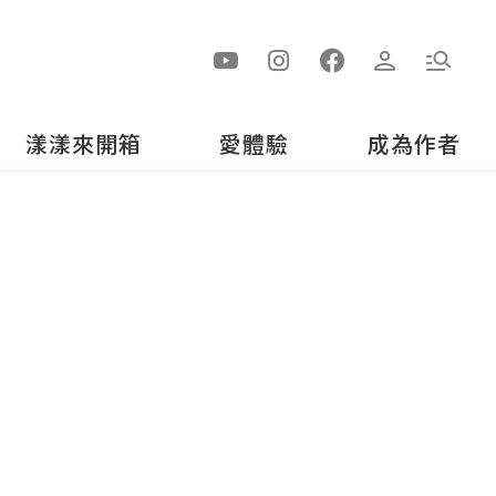
漾漾來開箱
愛體驗
成為作者