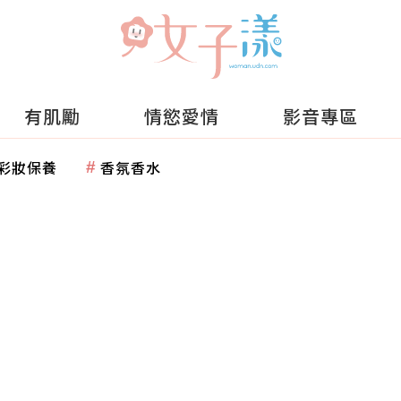
有肌勵
情慾愛情
影音專區
彩妝保養
香氛香水