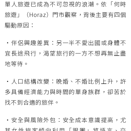
單人旅遊已成為不可忽視的浪潮。依「何時
旅遊」（Horaz）門市觀察，背後主要有四個
驅動原因：
・伴侶興趣差異：另一半不愛出國或身體不
宜長途飛行，渴望旅行的一方不想再無止盡
地等待。
・人口結構改變：晚婚、不婚比例上升，許
多具備經濟能力與時間的單身族群，卻苦於
找不到合適的旅伴。
・安全與風險外包：安全成本意識提高，尤
其女性旅客傾向利用「跟團」將語言、交