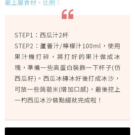
最上層食材、比例：
STEP1：西瓜汁2杯
STEP2：蘆薈汁/檸檬汁100ml，使用
果汁機打碎，將打好的果汁做成冰
塊，準備一些高蛋白裝飾一下杯子(仿
西瓜籽)。西瓜冰磚冰好後打成冰沙，
可放一些蒟蒻米(增加口感)，最後挖上
一杓西瓜冰沙做點綴就完成啦！