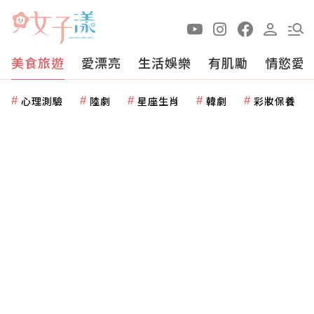
美食旅遊
愛漂亮
生活娛樂
有肌勵
情慾愛
心理測驗
陸劇
星座生肖
韓劇
彩妝保養