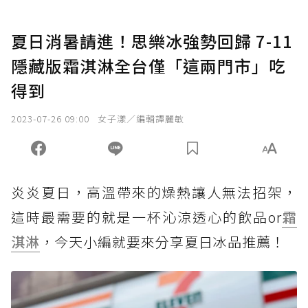
夏日消暑請進！思樂冰強勢回歸 7-11
隱藏版霜淇淋全台僅「這兩門市」吃
得到
2023-07-26 09:00
女子漾／編輯譚麗敏
炎炎夏日，高溫帶來的燥熱讓人無法招架，
這時最需要的就是一杯沁涼透心的飲品or
霜
淇淋
，今天小編就要來分享夏日冰品推薦！