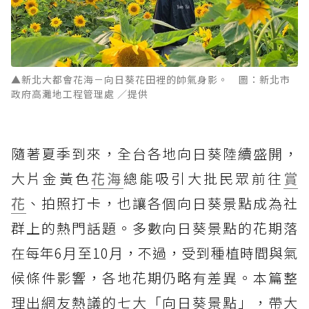
▲新北大都會花海－向日葵花田裡的帥氣身影。 圖：新北市
政府高灘地工程管理處 ／提供
隨著夏季到來，全台各地向日葵陸續盛開，
大片金黃色
花海
總能吸引大批民眾前往
賞
花
、拍照打卡，也讓各個向日葵景點成為社
群上的熱門話題。多數向日葵景點的花期落
在每年6月至10月，不過，受到種植時間與氣
候條件影響，各地花期仍略有差異。本篇整
理出網友熱議的七大「向日葵景點」，帶大