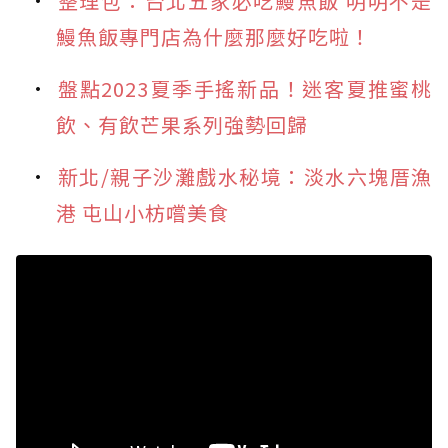
整理包：台北五家必吃鰻魚飯 明明不是
鰻魚飯專門店為什麼那麼好吃啦！
盤點2023夏季手搖新品！迷客夏推蜜桃
飲、有飲芒果系列強勢回歸
新北/親子沙灘戲水秘境：淡水六塊厝漁
港 屯山小枋嚐美食