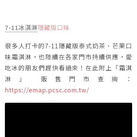
7-11
冰淇淋
隱藏版口味
很多人打卡的7-11隱藏版泰式奶茶、芒果口
味霜淇淋，也陸續在各家門市持續供應，愛
吃冰的朋友們趕快看過來！在此附上「霜淇
淋」​販售門市查詢：
https://emap.pcsc.com.tw/