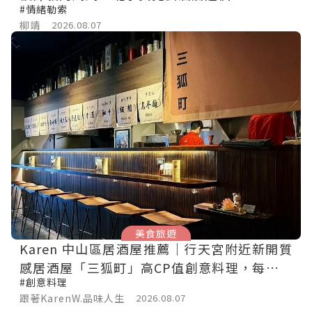
#情緒勒索
柳靖
2026.08.07
美食旅遊
Karen 中山區居酒屋推薦｜行天宮附近新開質
感居酒屋「三狐町」高CP值創意料理，每一道
#創意料理
都讓人想再回訪！
跟著KarenW.品味人生
2026.08.07