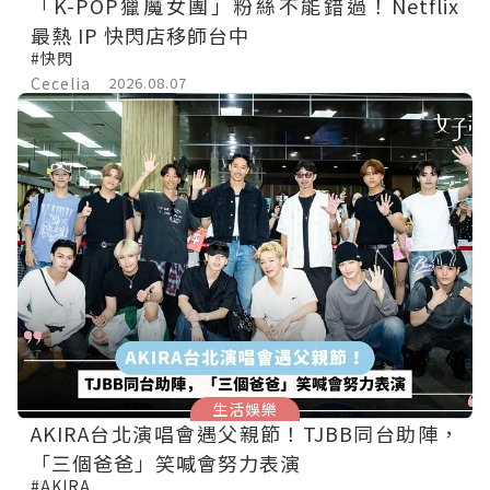
「K-POP獵魔女團」粉絲不能錯過！Netflix
最熱 IP 快閃店移師台中
#快閃
Cecelia
2026.08.07
生活娛樂
AKIRA台北演唱會遇父親節！TJBB同台助陣，
「三個爸爸」笑喊會努力表演
#AKIRA