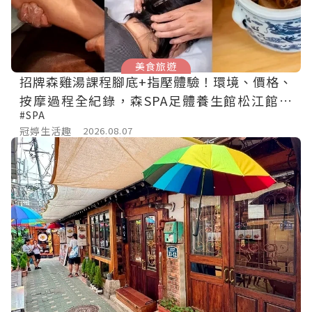
美食旅遊
招牌森雞湯課程腳底+指壓體驗！環境、價格、
按摩過程全紀錄，森SPA足體養生館松江館最
#SPA
新價格表
冠婷生活趣
2026.08.07