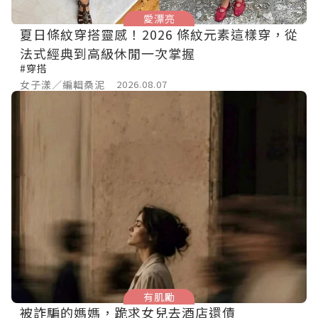
愛漂亮
夏日條紋穿搭靈感！2026 條紋元素這樣穿，從
法式經典到高級休閒一次掌握
#穿搭
女子漾／編輯桑泥
2026.08.07
有肌勵
被詐騙的媽媽，跪求女兒去酒店還債