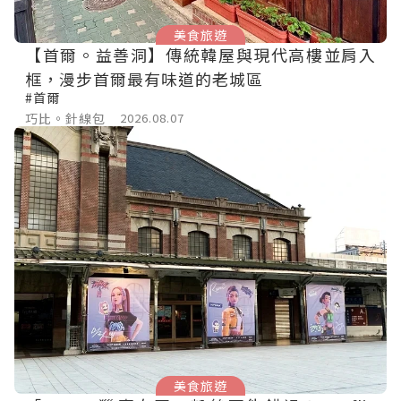
美食旅遊
【首爾。益善洞】傳統韓屋與現代高樓並肩入
框，漫步首爾最有味道的老城區
#首爾
巧比。針線包
2026.08.07
美食旅遊