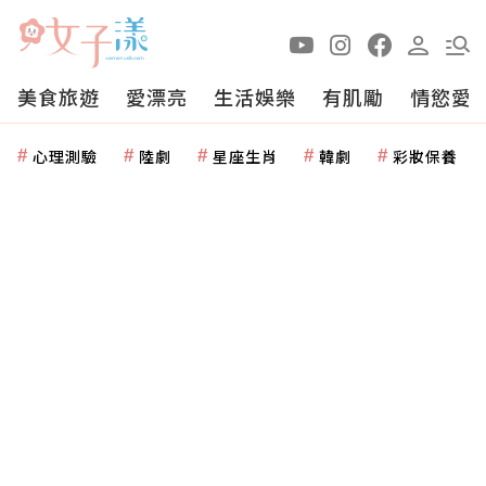
美食旅遊
愛漂亮
生活娛樂
有肌勵
情慾愛
心理測驗
陸劇
星座生肖
韓劇
彩妝保養